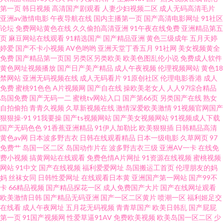
夜色情污网址 成人在线观看第七页 亚洲制丝袜伦 丁香婷婷社区 深爱开心激
第一页
韩日视频
高清国产剧观看
人妻少妇视频二区
成人无码高清毛片
亚洲av激情电影
午夜导航在线
国内主播第一页
国产高清电影网址
91社区
情日日撸 91污导航 免费三极我要看黄 91国产白浆喷水 国产人妻网站 91社免
论坛
免费网站黄色在线
久久偷拍高清亚洲
91午夜在线免费
亚洲精品第五
页
麻豆网站在线观看
91精选国产
国产精品亚洲
黄色三级成年
五月天婷
婷爱
国产不卡小视频
AV色哟哟
亚洲天堂丁香五月
91社网
美女视频黄全
费视频 人人摸人人爽 91日韩成人综合 久久视频老司机 91蜜桃福利 密桃视频
免费
国产精品第一页国
另类区另类欧美
欧美色图乱伦小说
免费成人软件
黄色网址视频播放
国产日产美产精品
成人午夜视频
伦理视频网站
黄色18
免费看 91福利国产在线观看 国产精品一区不卡色 91网站黑丝 欧美性爱导航
禁网站
亚洲无码视频在线
成人无码看片
91原创社区
伦理电影香港
成人
免费
蜜桃91色色
A片视频网
国产自在线
操欧美老女人
人人97综合精品
岛国免费
国产无码一二
蜜桃tv网站入口
国产第66页
另类国产在线
熟女
51视频黑料网站 浮力屁屁草影院 欧美亚洲麻豆成人 91性爱小视频 欧洲亚洲
自拍偷拍
青青久视频
久草新视频在线
激情深爱欧美激情
91视频官网国产
狠狠操-91
91我要操
国产ts视频网站
国产美女视频网站
91视频成人下载
精品人妻 91偷自网 日本肏肏 久草资源免费福利网站 91免费在线免费观看视
国产无码色色
91香蕉亚洲精品
91伊人加勒比
欧美狠狠插
日韩精品高清
黄色av网
日本波多野吉衣
日韩在线观看精品
日本一级电影
久草网页
97
免费艹
岛国一区二区
岛国动作片在
波多野吉衣三级
亚洲AV一卡
在线免
频 欧美精品淫专区 香焦AV 韩国操b伦理片 影音先锋资源无人区 国产久艹精品
费小视频
搞黄网站在线观看
免费色情A片网扯
91资源在线视频
蜜桃视频
网站
91中文
国产在线视频
福利爱爱网址
岛国搬运工首页
伦理朋友的妈
久草亚洲天堂 久久国产精 91偷拍在线 欧美在线成人网 超碰东京热老师 丝袜
妈
丝袜女同
日韩性爱网址
在线观看日本黄
亚洲国产第一网站
国产99不
卡
66精品视频
国产精品探花一区
成人免费国产大片
国产在线网址观看
欧美激情日韩
国产精品无码亚洲
国产一区二区黄片
喷潮一区
福利姬足交
精品一区在线 大香蕉操肏AV 五月开心激情久久伊人 福利日AV 91黑絲美女被
在线看
成人午夜网址
五月花无码视频
青青草国产
欧美日韩乱
国产屁屁
第一页
91国产视频网
性爱草逼91AV
免费欧美视频
欧美岛国一区二区
少