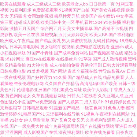
欧美在线观看
成人三级成人三级
欧美老女人bb
日日操第一页
91网豆花
视频
91福利剧场
免费影视观看
91视频国产自拍
国产美女在线视频
欧美
爱爱欧美专区 影音先锋日干夜干資源 91五月天色色图片网 九草视频九九日
又大
无码四虎
女同激吻视频
极品性爱导航
欧美国产拳交喷奶
中文字幕
第三页
超碰成人影视
欧美日韩中文一区
手机看片1204
91色快播
福利撸
影院
激情五月天国产
综合网五月天
美女主播青草
国产高清不卡视频
四
91在线青青草 久久di 91re伊人 黄色毛片久久 亚洲福利在线91 91在线制服直
虎影视
欧美一区在线
操碰视频
五月天婷婷欧美
欧美大BB
国产福利啪啪
欧洲成人午夜精品
国产精品美乳
男人操蜜桃视频
无码射精网站
18成年人
播 老司机91福利在线 91很很操 91视频99视频 人妻一卡二卡三卡 91牛逼 韩
网站
日本高清电影网
男女啪啪午夜视频
免费电影在线观看
亚洲ab
成人
少妇视频导航
91国产小青蛙
国产成年免费网站
国产视频高清在线
精品香
蕉
求a片网址
麻豆tv在线观看
在线撸丝片
91草碰
国产成人激情视频
黑料
国成人网址导航 91Nc首页 丁香六月亭亭 久草在线网 肏屄后人少妇 91n在线
吃瓜精品偷拍
91大神合集
成人拍拍拍免费
香港伦理剧
日韩大片观看网址
日韩免费电影
91羞羞视频
国产网站
青草全福视在线
性导航影视AV
日本
网页免费 福利视频91 欧美69性爱HD 亚洲无码激情文学 91看片看 欧韩avav
一级在线视频
国产好片浮力
91久操
国产精品成人在线
精品免费看
人人
看操碰
午夜伦理电影网
久久国自产拍精品
高清乱码0
国产欧美
日韩三级
黄色A片
伦理电影亚洲国产
福利姬黄色网址
欧美伊人影院
丁香成人五月
91精选国产 九一操人 亚洲色婷婷网 97在线资源站 麻豆四虎 91aV青青 超碰
花
黄色网网址女
久草视频最新网址
日韩大片在线看
久久亚洲人成
亚州
色图乱伦小说
国产va免费观看
国产人妖第二
成人影片h
91色婷婷瑟色
东
色婷婷 殴美日韩大香焦网 91精品福利 五月天色图 国产一区欧美性爱 宅福利
京热狠狠草
日韩精品观看
91最新国产精品
一级黄色网
91色色人妻
都市
激情婷婷
91精品国产91
云涩福利在线导航
91视色
午夜福利在线网站
91
直播
91处女
伊人网青青草
国产又爽又黄又无
久草福利资源网
东方成人
91视频 国产精品在线1 在线a不卡 岛国色情资源 亚洲男人的天堂www 欧美综
在线
国产一级免费大片
成年免费视频网站
国产在线播放网站
亚洲日本视
频
淫淫网网
成人影视国产在线
深夜福利网址
欧美在线免费看
日夜夜欧
合爱爱 日韩欧美a片在线观看 91巨炮视频在线 91资源在线视频 青青草原黄色