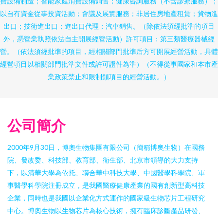
費設備制造；智能家庭消費設備銷售；健康咨詢服務（不含診療服務）；
以自有資金從事投資活動；會議及展覽服務；非居住房地產租賃；貨物進
出口；技術進出口；進出口代理；汽車銷售。（除依法須經批準的項目
外，憑營業執照依法自主開展經營活動）許可項目：第三類醫療器械經
營。（依法須經批準的項目，經相關部門批準后方可開展經營活動，具體
經營項目以相關部門批準文件或許可證件為準）（不得從事國家和本市產
業政策禁止和限制類項目的經營活動。）
公司簡介
2000年9月30日，博奧生物集團有限公司（簡稱博奧生物）在國務
院、發改委、科技部、教育部、衛生部、北京市領導的大力支持
下，以清華大學為依托、聯合華中科技大學、中國醫學科學院、軍
事醫學科學院注冊成立，是我國醫療健康產業的國有創新型高科技
企業，同時也是我國以企業化方式運作的國家級生物芯片工程研究
中心。博奧生物以生物芯片為核心技術，擁有臨床診斷產品研發、