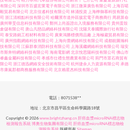
有限公司
深圳市百盛宏業電子有限公司
浙江微萊廣告有限公司
上海百喏
毅貿易有限公司
北京佳遙科技有限公司
林涌投資
上海檸御慕科技有限公
司
浙江清精點科技有限公司
哈爾濱市道外區簇宏電子商務商行
周易算命
廣州華旻信息科技有限公司
鄭州上尚簽證出入境服務有限公司
貴州蛋殼
倉儲有限公司
唐山凡戀品網絡科技有限公司
沈陽天泰國際旅行社有限公
司
泰安路銘工程材料有限公司
廣東鴻勝標價用品廠
上海極葳貿易有限公
司
廣州指觀網絡科技有限公司
上海向蕾網絡科技有限公司
成都銳圖瀚科
技有限公司
江蘇群泰消防科技有限公司
上海溪繼網絡科技有限公司
瑞安
市斯奔特網絡科技有限公司
海南電影網
北京悅思陽科技有限公司
佛山市
睿鑫金屬科技有限公司
孝感市仕禮生態農業有限公司
荊門市眾石商貿有
限公司
浙江德迅網絡安全技術有限公司
杭州捷余人力資源有限公司
承德
市康嵐郡都商務服務有限公司
北京賴星杰科技有限公司
電話：8071538**
地址：北京市昌平區生命科學園路18號
Copyright © 2026
www.brightzhang.cn
肝癌血漿microRNA標志物
檢測報告系統
博奧生物集團有限公司
肝癌血漿microRNA標志物檢
測報告系統
版權所有
Sitemap