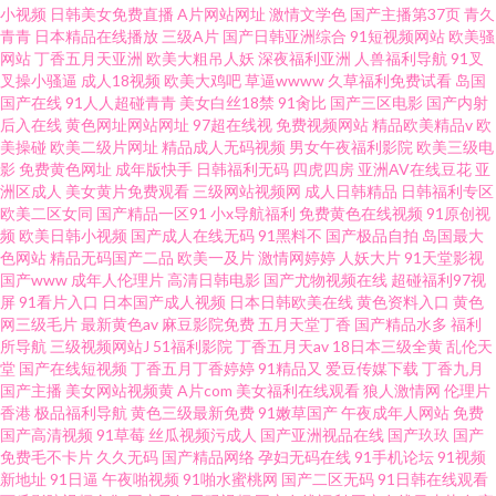
小视频
日韩美女免费直播
A片网站网址
激情文学色
国产主播第37页
青久
青青
日本精品在线播放
三级A片
国产日韩亚洲综合
91短视频网站
欧美骚
网站
丁香五月天亚洲
欧美大粗吊人妖
深夜福利亚洲
人兽福利导航
91叉
叉操小骚逼
成人18视频
欧美大鸡吧
草逼wwww
久草福利免费试看
岛国
国产在线
91人人超碰青青
美女白丝18禁
91肏比
国产三区电影
国产内射
后入在线
黄色网址网站网址
97超在线视
免费视频网站
精品欧美精品v
欧
美操碰
欧美二级片网址
精品成人无码视频
男女午夜福利影院
欧美三级电
影
免费黄色网址
成年版快手
日韩福利无码
四虎四房
亚洲AV在线豆花
亚
洲区成人
美女黄片免费观看
三级网站视频网
成人日韩精品
日韩福利专区
欧美二区女同
国产精品一区91
小x导航福利
免费黄色在线视频
91原创视
频
欧美日韩小视频
国产成人在线无码
91黑料不
国产极品自拍
岛国最大
色网站
精品无码国产二品
欧美一及片
激情网婷婷
人妖大片
91天堂影视
国产www
成年人伦理片
高清日韩电影
国产尤物视频在线
超碰福利97视
屏
91看片入口
日本国产成人视频
日本日韩欧美在线
黄色资料入口
黄色
网三级毛片
最新黄色av
麻豆影院免费
五月天堂丁香
国产精品水多
福利
所导航
三级视频网站J
51福利影院
丁香五月天av
18日本三级全黄
乱伦天
堂
国产在线短视频
丁香五月丁香婷婷
91精品又
爱豆传媒下载
丁香九月
国产主播
美女网站视频黄
A片com
美女福利在线观看
狼人激情网
伦理片
香港
极品福利导航
黄色三级最新免费
91嫩草国产
午夜成年人网站
免费
国产高清视频
91草莓
丝瓜视频污成人
国产亚洲视品在线
国产玖玖
国产
免费毛不卡片
久久无码
国产精品网络
孕妇无码在线
91手机论坛
91视频
新地址
91日逼
午夜啪视频
91啪水蜜桃网
国产二区无码
91日韩在线观看