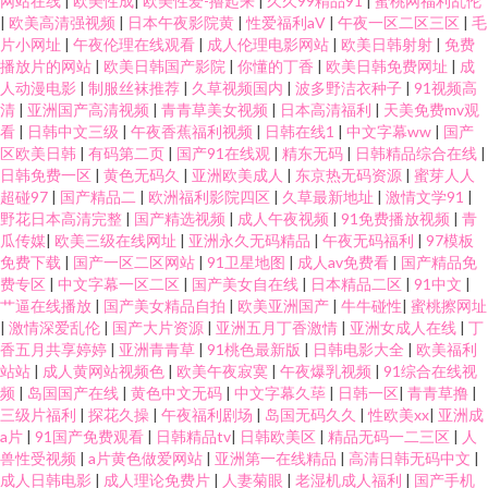
网站在线
|
欧美性成
|
欧美性爱-撸起来
|
久久99精品91
|
蜜桃网福利乱伦
|
欧美高清强视频
|
日本午夜影院黄
|
性爱福利aV
|
午夜一区二区三区
|
毛
片小网址
|
午夜伦理在线观看
|
成人伦理电影网站
|
欧美日韩射射
|
免费
播放片的网站
|
欧美日韩国产影院
|
你懂的丁香
|
欧美日韩免费网址
|
成
人动漫电影
|
制服丝袜推荐
|
久草视频国内
|
波多野洁衣种子
|
91视频高
清
|
亚洲国产高清视频
|
青青草美女视频
|
日本高清福利
|
天美免费mv观
看
|
日韩中文三级
|
午夜香蕉福利视频
|
日韩在线1
|
中文字幕ww
|
国产
区欧美日韩
|
有码第二页
|
国产91在线观
|
精东无码
|
日韩精品综合在线
|
日韩免费一区
|
黄色无码久
|
亚洲欧美成人
|
东京热无码资源
|
蜜芽人人
超碰97
|
国产精品二
|
欧洲福利影院四区
|
久草最新地址
|
激情文学91
|
野花日本高清完整
|
国产精选视频
|
成人午夜视频
|
91免费播放视频
|
青
瓜传媒
|
欧美三级在线网址
|
亚洲永久无码精品
|
午夜无码福利
|
97模板
免费下载
|
国产一区二区网站
|
91卫星地图
|
成人av免费看
|
国产精品免
费专区
|
中文字幕一区二区
|
国产美女自在线
|
日本精品二区
|
91中文
|
艹逼在线播放
|
国产美女精品自拍
|
欧美亚洲国产
|
牛牛碰性
|
蜜桃擦网址
|
激情深爱乱伦
|
国产大片资源
|
亚洲五月丁香激情
|
亚洲女成人在线
|
丁
香五月共享婷婷
|
亚洲青青草
|
91桃色最新版
|
日韩电影大全
|
欧美福利
站站
|
成人黄网站视频色
|
欧美午夜寂寞
|
午夜爆乳视频
|
91综合在线视
频
|
岛国国产在线
|
黄色中文无码
|
中文字幕久荜
|
日韩一区
|
青青草撸
|
三级片福利
|
探花久操
|
午夜福利剧场
|
岛国无码久久
|
性欧美xx
|
亚洲成
a片
|
91国产免费观看
|
日韩精品tv
|
日韩欧美区
|
精品无码一二三区
|
人
兽性受视频
|
a片黄色做爱网站
|
亚洲第一在线精品
|
高清日韩无码中文
|
成人日韩电影
|
成人理论免费片
|
人妻菊眼
|
老湿机成人福利
|
国产手机