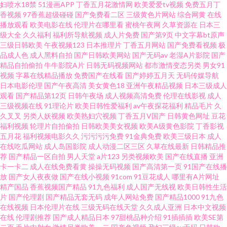
草 男人的天堂AVV 91美女逼 91成人福利导航 九一传媒网站 91绯色视频导航
妇喷水18禁
51漫画APP
丁香五月花激情网
欧美爱爱tv视频
免费五月丁
香视频
97香蕉超级碰碰
国产免费看二区
三级黄色片网站
综合网黄
在线
播放观看
欧美电影在线
伦理片在哪里看
蜜桃午夜网
久草资源在
日本三
九色91国产 91白丝网站 久久国产ab 91大神bt 日韩激情网址 爱福利导航 91成
级大全
久久福利
福利所导航视频
成人片免费
国产第9页
中文字幕bt原声
三级日韩欧美
午夜视频123
日本推理片
丁香五月网站
国产免费看视频
极
人视频黑丝 日韩欧美中文字 91祝频 无码人妻影音先锋 成a人无吗在线 伪娘自
品成人色
成人黑料自拍
国产日韩欧美网站
国产无码av
老湿A片影院
国产
精品自拍偷拍
牛牛影院A片
日韩无码视频网站
都市激情变态另类
男女91
视频
字幕在线精品播放
免费国产在线看
国产婷婷五月天
无码传媒导航
慰射精 俺来也伦理黄 91n在线观看com 乱子伦毛片国产 91免费看片天堂 乱
日本电影伦理
国产午夜高清
美女黄色18
亚洲午夜精品视频
日本三级成人
观看
国产精品第12页
日韩午夜场
成人视频高清免费
伦理在线影视
成人
伦视频网 91洮色污污 日干射操逼 91性情网 青青草伊人 玖玖免费小视频 91日
三级视频在线
91理论片
欧美日韩性爱福利
av午夜探花福利
精品毛片
久
久叉叉
另类人妖视频
欧美熟妇穴视频
丁香五月V国产
日韩黄色网址
豆花
福利视频
轮理片自拍偷拍
日韩欧美美女视频
欧美A级黄色影院
丁香影视
韩欧美 色色的网 伦理鲁丝影院 91淫欲视频 色色91 国产1024在线视频 亚洲
五月花
福利视频电影久久
污污污污免费
91金典免费
欧美三级日本
成人
在线吃瓜网站
成人岛国影院
成人动漫二区三区
久草在线最新
日韩精品推
一二区人妻 韩日十三区 91n色域 久草视频福利在线 大香蕉伊人素人 91AV免
荐
国产精品一区自拍
男人天堂
a片123
另类视频欧美
国产在线直播
亚洲
卡一卡二
成人在线免费看黄
操操无码视频
国产高清第一页
91国产在线播
放
国产女人夜夜做
国产在线小视频
91com
91豆花成人
哪里有A片网址
费在线视频 久久香蕉98p 91午夜激情 蜜桃免费视频 青娱乐91视频 av人人撸
精产国品
香蕉视频国产精品
91九色福利
成人国产无线视
欧美日韩性生活
片
国产伦理剧
国产精品无套无码
成年人网站免费
国产精品1000
91九色
五月天bb激情网 国产高潮国产精品久久 91pron视频w 激情开心网五月天 91
在线视频
日本伦理片在线
三级无码在线天堂
久久成人亚洲
日本中文视频
在线
伦理剧推荐
国产成人精品日本
97甜桃品种介绍
91插插插
欧美SE第