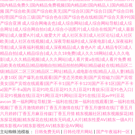
国内精品免费久|国内精品免费视频|国内精品欧|国内精品人|国内精品视
频
国产综合欧美|国产综合欧美无|国产综合区|国产综合日|国产综合日韩
伦理|国产综合三级|国产综合色在|国产综合色在线精|国产综合天美99|国
产综合亚洲
成人综合网俺去也|成人综合网站|成人综合网站导航|成人综
合网址|成人综合网自拍t|成人综合小说图片|成人综合在线国产|成人最新
网址|成人做爱A片|成人做爱大片
成人社区东京|成人社区论坛|成人社区
欧美|成人社区在线视频|成人深夜导航福利|成人深夜电影|成人深夜福利
导航|成人深夜福利视频|成人深夜精品|成人食色A片
成人精品专区|成人
精品自拍|成人精品综合|成人久久18免费|成人久久18网站|成人久久电
影|成人久久精品视频|成人久久网站|成人看片黄a在线|成人看片免费
精
品欧美在线精品|精品啪啪自拍|精品拍拍拍网站|精品破处在线|精品区二
级|精品区二区三区|精品区二网址|精品人成电影在线|精品人品人妻|精品
人妻10区
国产爆乳在线观看|国产变态另类欧美|国产宾馆磁力|国产宾馆
美女|国产宾馆在线观看|国产不卡1|国产不卡123|国产不卡1区|国产不卡
a|国产不卡a国内
豆花91吃瓜|豆花91久久|豆花91青娱乐|豆花91色入口|
豆花91视频在线|豆花91网|豆花91网站|豆花91在线|豆花av99|豆花
avcon
第一福利网址导航|第一福利在线|第一福利在线观看|第一福利在线
视频|丁香五月激情婷婷|丁香五月激情在线|丁香五月缴情在线|丁香五月
六月婷婷|丁香五月麻豆传媒|丁香五月情
精东视频社区|精东视频探花|精
东探花视频|精东探花在线|精东无码成人A片|精东性爱AV|精东一级A片|
精东影视AV|精东影视性AV|精东影业AV网站
主站蜘蛛池模板：
日韩免费无码
|
日韩伦理片网站
|
国产午夜福利一区
|