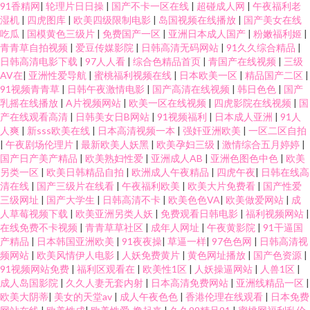
91香精网
|
轮理片日日操
|
国产不卡一区在线
|
超碰成人网
|
午夜福利老
湿机
|
四虎图库
|
欧美四级限制电影
|
岛国视频在线播放
|
国产美女在线
吃瓜
|
国模黄色三级片
|
免费国产一区
|
亚洲日本成人国产
|
粉嫩福利姬
|
青青草自拍视频
|
爱豆传媒影院
|
日韩高清无码网站
|
91久久综合精品
|
日韩高清电影下载
|
97人人看
|
综合色精品首页
|
青国产在线视频
|
三级
AV在
|
亚洲性爱导航
|
蜜桃福利视频在线
|
日本欧美一区
|
精品国产二区
|
91视频青青草
|
日韩午夜激情电影
|
国产高清在线视频
|
韩日色色
|
国产
乳摇在线播放
|
A片视频网站
|
欧美一区在线视频
|
四虎影院在线视频
|
国
产在线观看高清
|
日韩美女日B网站
|
91视频福利
|
日本成人亚洲
|
91人
人爽
|
新sss欧美在线
|
日本高清视频一本
|
强奸亚洲欧美
|
一区二区自拍
|
午夜剧场伦理片
|
最新欧美人妖黑
|
欧美孕妇三级
|
激情综合五月婷婷
|
国产日产美产精品
|
欧美熟妇性爱
|
亚洲成人AB
|
亚洲色图色中色
|
欧美
另类一区
|
欧美日韩精品自拍
|
欧洲成人午夜精品
|
四虎午夜
|
日韩在线高
清在线
|
国产三级片在线看
|
午夜福利欧美
|
欧美大片免费看
|
国产性爱
三级网址
|
国产大学生
|
日韩高清不卡
|
欧美色色VA
|
欧美做爱网站
|
成
人草莓视频下载
|
欧美亚洲另类人妖
|
免费观看日韩电影
|
福利视频网站
|
在线免费不卡视频
|
青青草草社区
|
成年人网址
|
午夜黄影院
|
91干逼国
产精品
|
日本韩国亚洲欧美
|
91夜夜操
|
草逼一样
|
97色色网
|
日韩高清视
频网站
|
欧美风情伊人电影
|
人妖免费黄片
|
黄色网址播放
|
国产色资源
|
91视频网站免费
|
福利区观看在
|
欧美性1区
|
人妖操逼网站
|
人兽1区
|
成人岛国影院
|
久久人妻无套内射
|
日本高清免费网站
|
亚洲线精品一区
|
欧美大阴蒂
|
美女的天堂av
|
成人午夜色色
|
香港伦理在线观看
|
日本免费