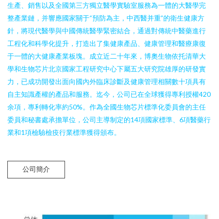
生產、銷售以及全國第三方獨立醫學實驗室服務為一體的大醫學完
整產業鏈，并響應國家關于“預防為主，中西醫并重”的衛生健康方
針，將現代醫學與中國傳統醫學緊密結合，通過對傳統中醫藥進行
工程化和科學化提升，打造出了集健康產品、健康管理和醫療康復
于一體的大健康產業板塊。成立近二十年來，博奧生物依托清華大
學和生物芯片北京國家工程研究中心下屬五大研究院雄厚的研發實
力，已成功開發出面向國內外臨床診斷及健康管理相關數十項具有
自主知識產權的產品和服務。迄今，公司已在全球獲得專利授權420
余項，專利轉化率約50%。作為全國生物芯片標準化委員會的主任
委員和秘書處承擔單位，公司主導制定的14項國家標準、6項醫藥行
業和1項檢驗檢疫行業標準獲得頒布。
公司簡介