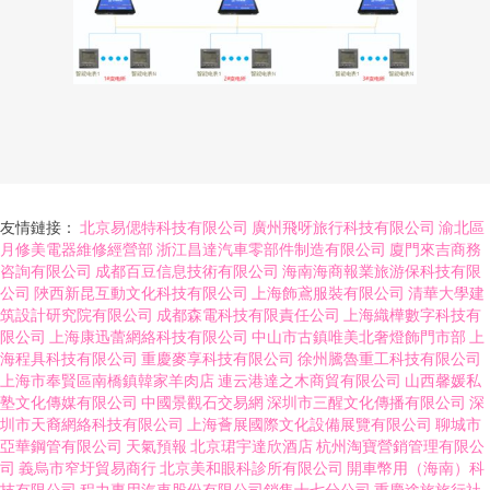
友情鏈接：
北京易偲特科技有限公司
廣州飛呀旅行科技有限公司
渝北區
月修美電器維修經營部
浙江昌達汽車零部件制造有限公司
廈門來吉商務
咨詢有限公司
成都百豆信息技術有限公司
海南海商報業旅游保科技有限
公司
陜西新昆互動文化科技有限公司
上海飾鳶服裝有限公司
清華大學建
筑設計研究院有限公司
成都森電科技有限責任公司
上海織樺數字科技有
限公司
上海康迅蕾網絡科技有限公司
中山市古鎮唯美北奢燈飾門市部
上
海程具科技有限公司
重慶麥享科技有限公司
徐州騰魯重工科技有限公司
上海市奉賢區南橋鎮韓家羊肉店
連云港達之木商貿有限公司
山西馨媛私
塾文化傳媒有限公司
中國景觀石交易網
深圳市三醒文化傳播有限公司
深
圳市天裔網絡科技有限公司
上海薈展國際文化設備展覽有限公司
聊城市
亞華鋼管有限公司
天氣預報
北京珺宇達欣酒店
杭州淘寶營銷管理有限公
司
義烏市窄圩貿易商行
北京美和眼科診所有限公司
開車幣用（海南）科
技有限公司
程力專用汽車股份有限公司銷售十七分公司
重慶途旅旅行社