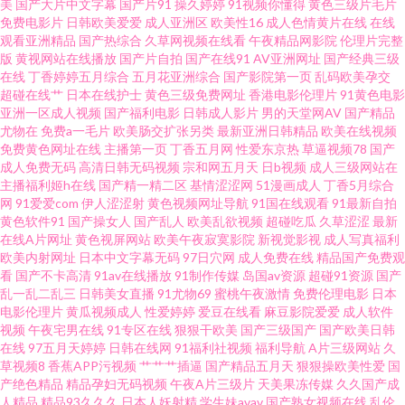
美
国产大片中文字幕
国产片91
操久婷婷
91视频你懂得
黄色三级片毛片
免费电影片
日韩欧美爱爱
成人亚洲区
欧美性16
成人色情黄片在线
在线
观看亚洲精品
国产热综合
久草网视频在线看
午夜精品网影院
伦理片完整
成人网站 国产精品久久欧美蜜月 日韩成人专区 91色啦自拍 欧日韩中文字幕
版
黄视网站在线播放
国产片自拍
国产在线91
AV亚洲网址
国产经典三级
在线
丁香婷婷五月综合
五月花亚洲综合
国产影院第一页
乱码欧美孕交
在线 四虎影院8848 久久金品视频 91次元官网首页免费 激情五月天社区 自拍
超碰在线艹
日本在线护士
黄色三级免费网址
香港电影伦理片
91黄色电影
亚洲一区成人视频
国产福利电影
日韩成人影片
男的天堂网AV
国产精品
尤物在
免费a一毛片
欧美肠交扩张另类
最新亚洲日韩精品
欧美在线视频
六区 国产福利院第七页 午夜剧场色中色 97香蕉伊人tv 欧美国产日韩婷婷色
免费黄色网址在线
主播第一页
丁香五月网
性爱东京热
草逼视频78
国产
成人免费无码
高清日韩无码视频
宗和网五月天
日b视频
成人三级网站在
91社视频在线观看 久久电影香蕉视频 91国产传媒视频 国产视频96页 亚洲αv
主播福利姬h在线
国产精一精二区
基情涩涩网
51漫画成人
丁香5月综合
网
91爱爱com
伊人涩涩射
黄色视频网址导航
91国在线观看
91最新自拍
黄色软件91
国产操女人
国产乱人
欧美乱欲视频
超碰吃瓜
久草涩涩
最新
二区 99成人五码人妻 人妖伪娘性爱网站 91探花国 日韩黄页免费大全 97色伦
在线A片网址
黄色视屏网站
欧美午夜寂寞影院
新视觉影视
成人写真福利
欧美内射网址
日本中文字幕无码
97日穴网
成人免费在线
精品国产免费观
电影 欧美扩肛 91大神在线视频观看 韩国黄色视 午夜福利视频站 97超碰网 欧
看
国产不卡高清
91av在线播放
91制作传媒
岛国av资源
超碰91资源
国产
乱一乱二乱三
日韩美女直播
91尤物69
蜜桃午夜激情
免费伦理电影
日本
电影伦理片
黄瓜视频成人
性爱婷婷
爱豆在线看
麻豆影院爱爱
成人软件
韩www在线观看 91看片看淫黄 人人操97人妻 91在线精品视频在线视频 日韩
视频
午夜宅男在线
91专区在线
狠狠干欧美
国产三级国产
国产欧美日韩
在线
97五月天婷婷
日韩在线网
91福利社视频
福利导航
A片三级网站
久
精品中文字幕在线 91视频福利网 久久国产福利 在线一本 大香蕉伊人殴美 深
草视频8
香蕉APP污视频
艹艹艹插逼
国产精品五月天
狠狠操欧美性爱
国
产绝色精品
精品孕妇无码视频
午夜A片三级片
天美果冻传媒
久久国产成
人精品
精品93久久久
日本人妖射精
学生妹avav
国产熟女视频在线
乱伦