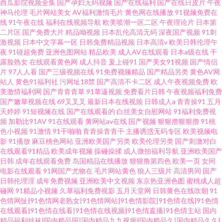
西瓜影院视频全集
国产孕妇无码视频
国产在线福利
国产在线日皮片
午夜
神马伦理
毛片网站美女
AV福利激情毛片
黄色网在线播放
91视频免费在
线
91午夜在线
福利在线视频导航
欧美喷潮一区二区
午夜理论片
日本第
二片区
国产免费大片
精品呦视频
日本乱伦高清无码
深夜国产视频
91刺
激视频
日本中文字幕一区
日韩免费精品视频
日本高清v
欧美日韩伦理午
夜
91碰超免费
亚洲色图网站
精品欧美
成人AV在线观看
日本a级在线
干
露脸熟女
在线观看黄色网
成人抖音
爰上碰91
国产美女91视频
国产情侣
片
97人人看
国产三级视频在线
91免费视频精品
国产精品另类
黄色AV网
站人
黄色91福利社
污网址18禁
国产高清不卡二区
成人午夜视频免费
欧
美激情福利网
国产青青青草
91草逼视频
免费看片日韩
午夜视频福利免费
国产嫩草视频在线
69叉叉叉
最新日本在线视频
日韩成人a
青青操91
五月
天婷婷
91短视频在线
国产在线观看的
白丝美女自慰网站
91福利免费视
频
加勒比91AV
91在线观看
黄网站av在线
国产视频
狠狠擼狠狠擼
91桃
色小视频
91激情
91干啪啪
青青操青青干
主播诱惑无码专区
欧美视频电
影
91播放
麻豆桃色网站
亚洲欧美国产另类
欧美伦理另类
国产刺激对白
在线观看91精品
欧美成年视频
操碰操揉
成人微拍福利导航
亚洲欧美国产
日韩
成年在线观看免费
岛国精品在线播放
狠狠撸第四色
欧美一页
女同
电影在线观看
91网国产尤物在
毛片网站黄色
狼人三级片
高清男同
国产
日韩伦理淫
成年免费视频
亚洲欧美中文视频
东京热亚洲色图
蜜桃成人超
碰网
91精品小视频
久草福利免费视影
五月天堂网
日韩黄色在线吹朝
91
色情网扯|91色情网老熟女|91色情网站|91色情影院|91色情在线|91色情
在线观看|91色情在线看|91色情在线视频|91色情直播|91色情主站
国内
精品福利丝袜|国内精品国|国内精品九九视频|国内精品久|国内精品久久|