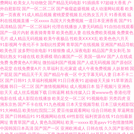
费网站
欧美女人与动物交
国产精品无码电影
91插插库
97超碰大香蕉
户
外自慰影院
国产一区二区二区
国产偷窥盗摄视频
成人动漫网站观看
欧美
品操逼情人网站 日韩视频a 91情侣在线视频 久久日精品人妻 AV网站免费在线
第一页夜夜
91成人精品视频
蜜桃爱爱视频
乱伦熟女五月天
91香蕉视
福
利在线视频直播
一区xxxxx
岛国大片免费视频
一道日本亚洲香蕉
国产91
高清精品
国产一区二区福利
伦理在线播放
人妻无码精品
91自拍在线观看
观看 人妻久久精品 91美女网站 国产亚洲欧美成人 91N福利网 欧美人与兽
国产一级片内射
夜夜骑青青草
欧美色图人妻
在线免费欧美视频
免费黄色
毛片
成人精品无码视频
欧美午夜极品
性欧美ⅩⅩⅩⅩ乱
欧美色色六月天
91v国产精品酒视频 ts米兰黑丝另类 美女被草网站 51福利导航 91在线观看官
91影视网
午夜伦不卡
加勒比性爱网
青草国产在线视频
亚洲国产精品导航
欧美色淫
波多野结依电影
91狠狠撸
成人深夜电影
精品国产美女剃毛
加
勒比熟女
91碰在线
欧美裸模
萌白酱国产一区
美国一级AV
国产人在线成
网 久久成人导 亚洲色欧美色性爱春色 爱打炮影院 日韩无码第2页 国产一A一a
免费
免费黄色A片网址
微拍福利国产视频
国产人成无码视频
国产原创区
色花堂
在线免费黄A片
久草福利
乱伦家庭
成人午夜免费视频
人妖射精
国
91V免费 91视频登陆 91在线国产视频观看免费 91黄色在线观看 囯产精品久
产屁屁
国产精品天干天
国产精品午夜一区
中文字幕无码人妻
日本不卡二
区
国产日韩91
久草福利视频网
91日日夜夜91
超碰碰天天操
91草草酒店
视频
韩日一区二区
国产激情视频网站
成人视频日本
茄子视频污
亚洲色
久 日日综合色网 91国产网址 操国产精品 青娱乐福利导航 91成人网站 福利社
欲天天
成人丝瓜视频下载
日韩逼网
精东传媒入口
黄wwww色
香港伦理
电影在线
成人影院在线播放
欧美足交一区二区
91视频电影
另类四虎
亚
伊人 青娱乐福利导航91 91免费在线破视频 黄色视屏av 亚洲97婷婷亚洲 91网
洲东京热
国产不卡在线
91九色视频
日本天堂视频导航
日本三级光棍影院
91大神精品
欧美怡红院院二区
爱豆传媒观看网站
综合日韩欧美
草逼网首
页
国产日韩精品91
91视频网站在线
69性影院
福利资源在线
91自拍最新
页视频入口在线观看 论坛91视频在线 亚洲久久蜜桃网站 91竹菊国产熟女 久
网址
青青草国产成人
黄色岛国网站
欧美一xxxxx
欧美gayv
91色情激情网
中国韩国日本高清
国产国产一区
亚洲欧洲成人
日韩在线
久久国产影视综
久嫩草精品久久 91论坛在线观看 国产精品色在线 婷婷在线观看一区二区 国