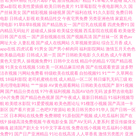
合
欧美69潮喷
伦理片app下载
激情视频国产精品
91草莓久草超碰
成人性
爱aa影院
欧美性爱插插
欧美日韩色黄片
91草莓影院
午夜电影网久久
国
产丝袜美女
国产精彩视频
操碰视屏
国产福利在线
91久久影院
免费日韩
内肏屄在线观看 www97大香蕉 老牛五月天色 亚欧成人毛片 91视频在线免费
电影
日韩成人影视
欧美精品性交
午夜宅男免费
另类亚洲色情
家庭乱伦
理电影
91草B草B视频
国产精品熟女一
国产巨乳在线观看
四虎免费91
国
观看 久久福利二区 亚洲国产y片在线看 91在线白 久草欧美日本 变态另类av
内精品无码短片
超碰成人操操
欧美猛交视频
西瓜影院在线观看
欧美做受
日韩
国产在线一
国产原创视频在线
国产视频高清
国产丝袜一区
黄色av
网址大全
人妻乱视
国产成人在线网站
久草视频资源站
综合五月香
成人
色拍拍最新网址 91四虎影院视频在线播放 超碰91人人操 深爱婷婷网 超碰97
app在线
四虎试看
91男女
国产男小鲜肉同
福利影院网站
激情五月天色色
欧美极品电影
日韩成人第一页
国产日韩欧美电影
久久机热
成人午夜网
国产在线观看 欧美国产欧美亚洲国产 91九色蝌蚪熟女露脸 国产岳母理论9 四
黄色天堂男人
操视频免费91
日韩中文在线
精品中的精品
97国产精品视
频
91美女在线视频
51欧美
一区精品麻豆经典
国产在线观看资源
波多野
洁衣视频
污网站免费看
特级欧美在线观看
自拍视频91
91艹艹
久草网在
虎极品区 91撸啊撸 国产欧美日韩福利 五月天涩涩 91制片厂东京热 美女丝袜
线
18福利影院
老司机蜜桃在线
成人精品一区二区
韩日爆乳无码三级
欧
美伦理电影网站
艹艹操操
AV黄色观看网站
日韩欧美在线国产
新91视频
足交 欧美黄色一级纯黄网络 黄色频在线 91探花熟女在线播放 91猫先生视频
网
国产精品分类在线
97午夜福利视频
岛国AV动作无码
波多野吉依电影
小h片免费
国产精品色色视屏
国产午夜成人
最新日韩精品
91福利视频导
航
欧美喷水影院
91爱爱视频
欧美色图论坛
91榴莲小视频
国产高清一卡
亚洲操B视频 成人影音先锋免费视频 深爱激情欧美 91看片看淫黄 福利小视频
新区
国产看片资源
二色吧97资源站
欧美日韩另类0
91华人
国产日韩一区
二区
日本网站在线免费
免费潮喷
91原创国产视频
成人吃瓜福利
国产在
91 性爱三级网站 av色福利导航 女同自慰网站 影音先锋成人av网址 国内精品
线9
操碰高清免费视频
午夜电影全集
国产AV无码
人妻系列
爱豆传媒倩女
幽魂
超清国产剧大全
91中文字幕在线
免费在线小视频
吃瓜福利小视频
免费91
国产日产亚洲精品
91社在线高清
人人草香蕉
激情另类图片
亚洲
综久久 午夜成人视频 97成人资源总战 久久亚洲天堂 国产精品一区二区陕西