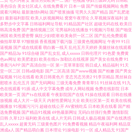
二页
毛片内射女
激情另类欧美一二
国产色视频
孕妇三级av无码
日韩欧
福利视频网站 久久A精aVE 91高跟丝袜福利导航 久久精品黄色艹 91九色Porn
美色综合
美女社区成人
在线免费看片
日本一级
国产传媒视频网站
免费
观看污网站
最新激情h网站
国产喷浆抽搐
宅男久久国产精品
国产乱肥老
黑料 亚洲欧美自拍一区 欧韩一级 东方av在线天堂 91N视频网站 老司机福利3
妇
最新福利影院
欧美人妖视频网站
窝窝午夜理论
久草视频深夜福利
波
多野步中文字幕
日韩福利网址导航
91精品国产社区
超碰无码在线
欧美日
韩高清免费
国产激情视频三区
宅男福利在线播放
91视频污导航
国产啪亚
区 91内射视频 欧韩性爱 91视频免费观看 欧美性爱网第四页 豆花社区在线
洲国
欧美性爱密臀
疯狂少妇喷潮
欧美肏屄一区二区
国产乱伦免费观看
偷拍草草草
97狠狠插
香蕉视频下载污版
三级黄色视频网址
午夜99
91日
逼视频
国产成在线观看
萌白酱一线天
乱伦五月天婷婷
美腿丝袜在线观看
国产精品3p
91综合碰
国产乱女乱
成人xxxxx
日韩伦理片
91色爱
免费黄
色av网址
欧美肥老妇
欧美在线tv
加勒比在线视屏
国产美女在线免费
91
香蕉污APP
国产高清自拍一区
第一页草草影院
韩日成人
精品福利
91天
堂一区二区
日韩a级电影
国产二区高清
国产www视频
国产粉嫩
国产男女
猛视频
91社在线看
欧美日韩黄色片
变态另态另类2
91李宗精品
黑丝袜自
慰喷水
乱伦五月
国产无码网站
三级无毒免费
青青草51
91丝袜在线
91九
色在线观看
91插
成人中文字幕免费
成年人网站视频
免费在线影院
日本
欧美第一页
国产ts在线观看
午夜影院国产在线
91操在线观看
日韩在线播
放视频
成人大片一级天天
内射性爱网址大全
欧美社区第一页
欧美在线视
频播放
91视频污污污
超碰在线公开
AV蜜桃吃瓜
日本欧美在线看
国产精
选免费视频
国产精品91视频
69热最新网址
无码白丝强行免费
激情影院
日韩
久草123
福利欧美在线
成人片无码
日韩成人极品视频
国产在线诱惑
乱人xxxxx
超黄无码
三级黄色图片
91免费看视频
精品午夜福利网
精品亚
洲成a人
国产精品萌白酱
日本理论
91操电影
91一区
成人精品无
91国产