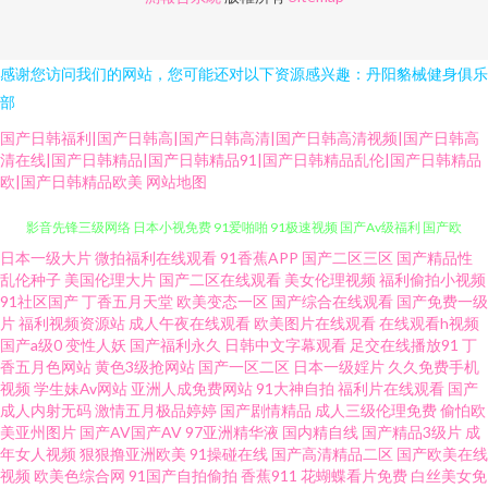
感谢您访问我们的网站，您可能还对以下资源感兴趣：丹阳貉械健身俱乐
部
国产日韩福利|国产日韩高|国产日韩高清|国产日韩高清视频|国产日韩高
清在线|国产日韩精品|国产日韩精品91|国产日韩精品乱伦|国产日韩精品
欧|国产日韩精品欧美
网站地图
日本一级大片
微拍福利在线观看
91香蕉APP
国产二区三区
国产精品性
国产欧美成人精品综合 欧美色欧美网 豆花成人在线 欧美日韩在线视频精品
乱伦种子
美国伦理大片
国产二区在线观看
美女伦理视频
福利偷拍小视频
91社区国产
丁香五月天堂
欧美变态一区
国产综合在线观看
国产免费一级
影音先锋三级网络 日本小视免费 91爱啪啪 91极速视频 国产Av级福利 国产欧
片
福利视频资源站
成人午夜在线观看
欧美图片在线观看
在线观看h视频
国产a级0
变性人妖
国产福利永久
日韩中文字幕观看
足交在线播放91
丁
香五月色网站
黄色3级抢网站
国产一区二区
日本一级婬片
久久免费手机
美精 欧美口韩中文字目 中文字幕43页 91探花熟女在线播放 91午夜福利免费
视频
学生妹Av网站
亚洲人成免费网站
91大神自拍
福利片在线观看
国产
成人内射无码
激情五月极品婷婷
国产剧情精品
成人三级伦理免费
偷怕欧
www91熟女 日韩不卡五区 91n免费 91蜜桃传媒 欧美人兽1级 51全国探花社
美亚州图片
国产AV国产AV
97亚洲精华液
国内精自线
国产精品3级片
成
年女人视频
狠狠撸亚洲欧美
91操碰在线
国产高清精品二区
国产欧美在线
视频
欧美色综合网
91国产自拍偷拍
香蕉911
花蝴蝶看片免费
白丝美女免
区 国产精品码一区 激情都市瑟瑟瑟 草莓视频入口 日本性交 91刺激片 国产精